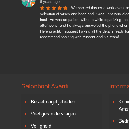
5 years ago
We booked this as a work event and
selection of wines and beer, and it was kept very cle
host! He was so patient with me while organizing the r
afternoons, and he always answered the phone when I
Herengracht. I suggest having all the details ready f
recommend booking with Vincent and his team!
Salonboot Avanti
Informa
Betaalmogelijkheden
Koni
Ams
Veel gestelde vragen
Bedri
Veiligheid