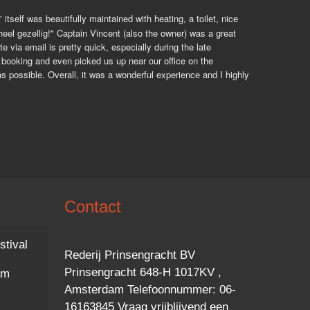
elf was beautifully maintained with heating, a toilet, nice 
eel gezellig!" Captain Vincent (also the owner) was a great 
via email is pretty quick, especially during the late 
ooking and even picked us up near our office on the 
 possible. Overall, it was a wonderful experience and I highly 
Contact
stival
Rederij Prinsengracht BV
Prinsengracht 648-H 1017KV ,
am
Amsterdam Telefoonnummer: 06-
16163845 Vraag vrijblijvend een