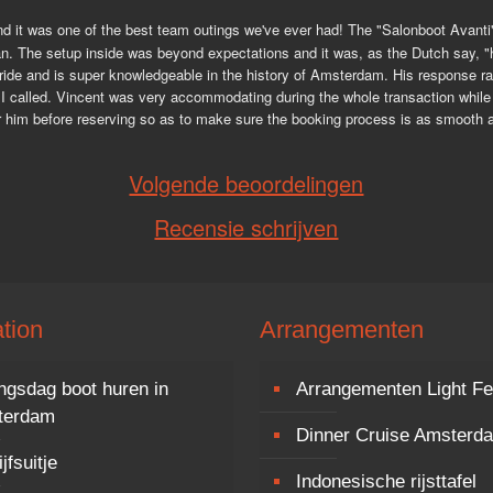
 it was one of the best team outings we've ever had! The "Salonboot Avanti" its
an. The setup inside was beyond expectations and it was, as the Dutch say, "h
ide and is super knowledgeable in the history of Amsterdam. His response rate 
 called. Vincent was very accommodating during the whole transaction while b
or him before reserving so as to make sure the booking process is as smooth as
Volgende beoordelingen
Recensie schrijven
tion
Arrangementen
ngsdag boot huren in
Arrangementen Light Fe
terdam
Dinner Cruise Amsterd
jfsuitje
Indonesische rijsttafel