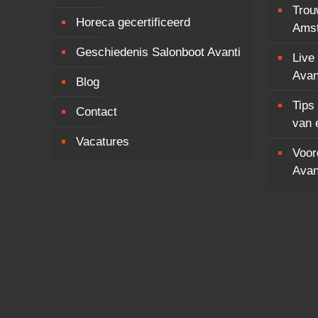
Trou
Horeca gecertificeerd
Ams
Geschiedenis Salonboot Avanti
Live
Avan
Blog
Tips
Contact
van 
Vacatures
Voor
Avan