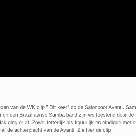
en van de WK clip ” Dit keer” op de Salonboot Avanti. Sa
i en een Braziliaanse Samba band zijn we feestend door de
 ging er af. Zowel letterlijk als figuurlijk en eindigde met 
 de achterplecht van de Avanti. Zie hier de clip