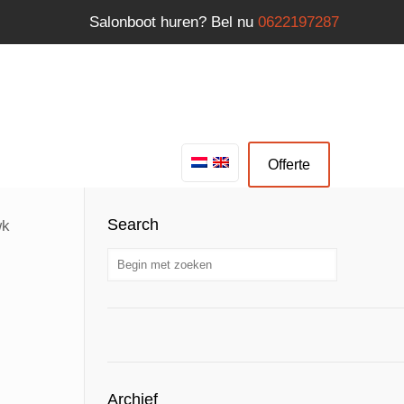
Salonboot huren? Bel nu
0622197287
Offerte
Search
wk
Archief