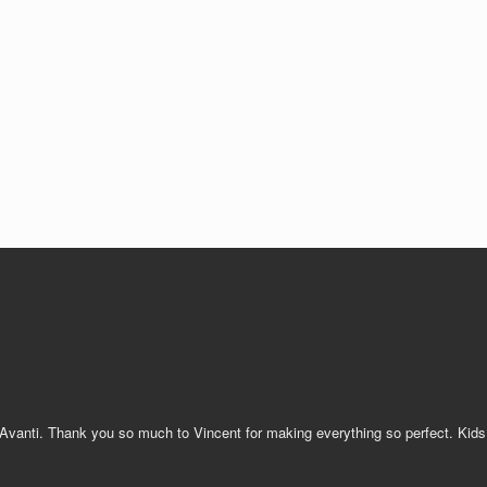
 Avanti. Thank you so much to Vincent for making everything so perfect. Kid