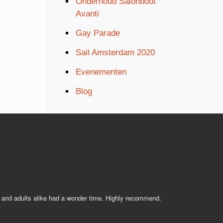
Onderhoud Salonboot
Avanti
Gay Parade
Sail Amsterdam 2020
Evenementen
Blog
s and adults alike had a wonder time. Highly recommend.