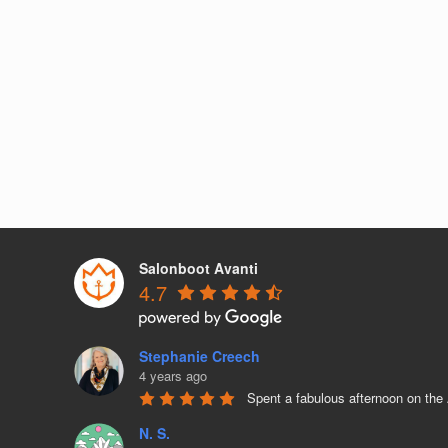
Salonboot Avanti
4.7
Stephanie Creech
4 years ago
Spent a fabulous afternoon on the
N. S.