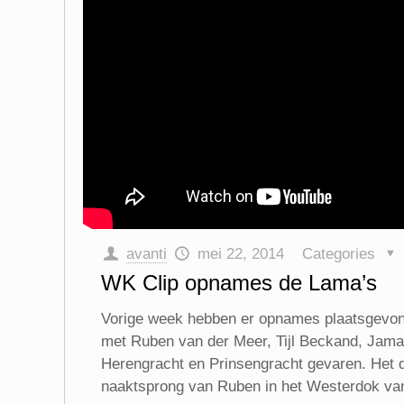
avanti
mei 22, 2014
Categories
WK Clip opnames de Lama’s
Vorige week hebben er opnames plaatsgevond
met Ruben van der Meer, Tijl Beckand, Jama
Herengracht en Prinsengracht gevaren. Het dak
naaktsprong van Ruben in het Westerdok vanaf