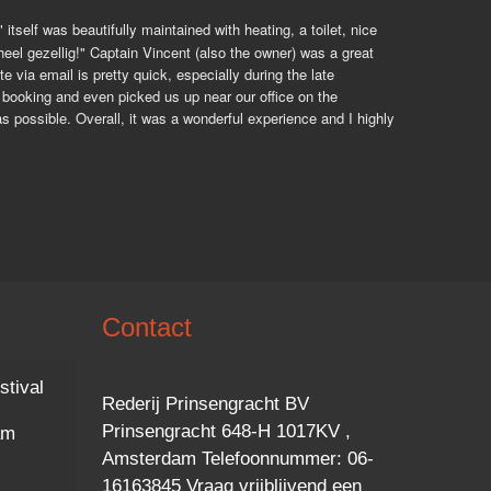
elf was beautifully maintained with heating, a toilet, nice 
eel gezellig!" Captain Vincent (also the owner) was a great 
via email is pretty quick, especially during the late 
ooking and even picked us up near our office on the 
 possible. Overall, it was a wonderful experience and I highly 
Contact
stival
Rederij Prinsengracht BV
Prinsengracht 648-H 1017KV ,
am
Amsterdam Telefoonnummer: 06-
16163845 Vraag vrijblijvend een