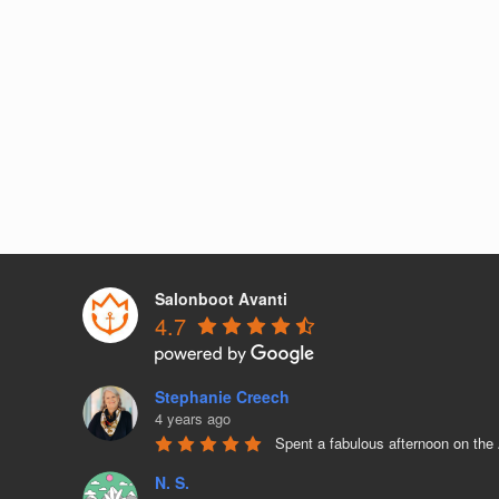
Salonboot Avanti
4.7
Stephanie Creech
4 years ago
Spent a fabulous afternoon on the
N. S.