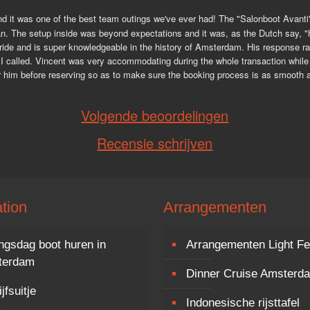
 it was one of the best team outings we've ever had! The "Salonboot Avanti" its
an. The setup inside was beyond expectations and it was, as the Dutch say, "h
ide and is super knowledgeable in the history of Amsterdam. His response rate 
 called. Vincent was very accommodating during the whole transaction while b
or him before reserving so as to make sure the booking process is as smooth as
Volgende beoordelingen
Recensie schrijven
tion
Arrangementen
ngsdag boot huren in
Arrangementen Light Fe
terdam
Dinner Cruise Amsterd
jfsuitje
Indonesische rijsttafel