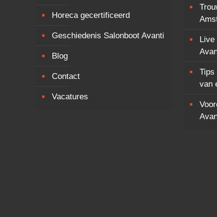
Trou
Horeca gecertificeerd
Ams
Geschiedenis Salonboot Avanti
Live
Avan
Blog
Tips
Contact
van 
Vacatures
Voor
Avan