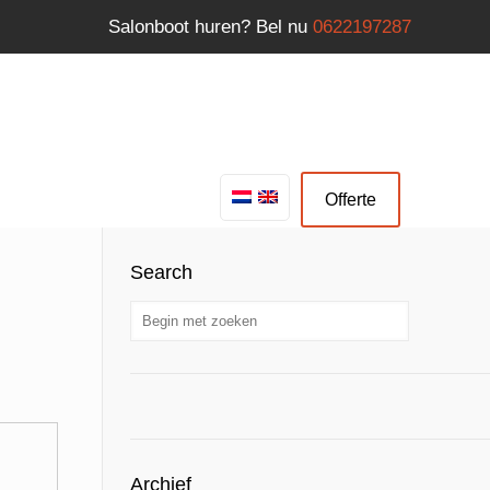
Salonboot huren? Bel nu
0622197287
Offerte
Search
Archief