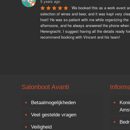
5 years ago
We booked this as a work event and
selection of wines and beer, and it was kept very cle
host! He was so patient with me while organizing the r
afternoons, and he always answered the phone when I
Herengracht. I suggest having all the details ready f
recommend booking with Vincent and his team!
Salonboot Avanti
Informa
Betaalmogelijkheden
Koni
Ams
Veel gestelde vragen
Bedri
Veiligheid