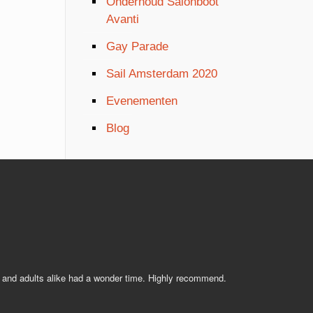
Onderhoud Salonboot
Avanti
Gay Parade
Sail Amsterdam 2020
Evenementen
Blog
s and adults alike had a wonder time. Highly recommend.