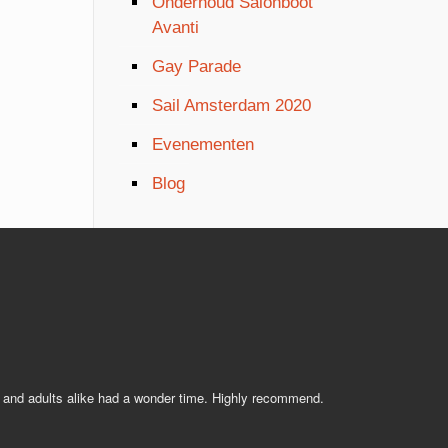
Onderhoud Salonboot
Avanti
Gay Parade
Sail Amsterdam 2020
Evenementen
Blog
s and adults alike had a wonder time. Highly recommend.