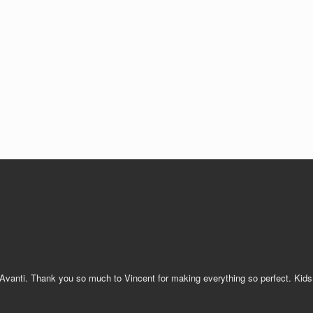
 Avanti. Thank you so much to Vincent for making everything so perfect. Kid