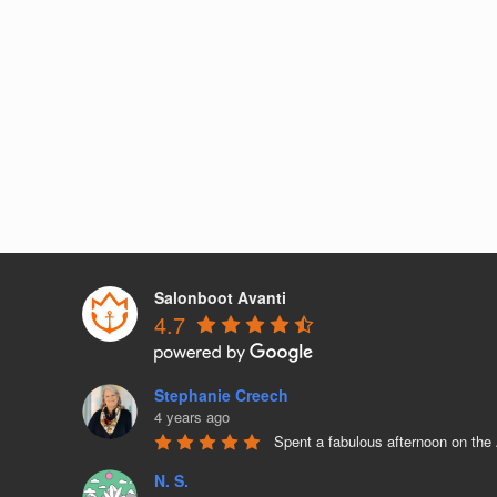
Salonboot Avanti
4.7
Stephanie Creech
4 years ago
Spent a fabulous afternoon on the
N. S.