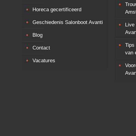
Trou
Horeca gecertificeerd
Ams
Geschiedenis Salonboot Avanti
Live
Avan
Blog
Tips
Contact
van 
Vacatures
Voor
Avan