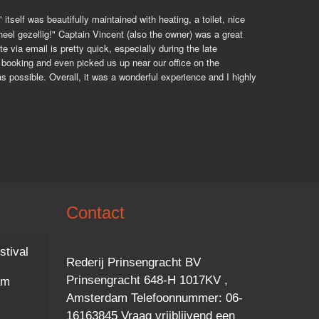
elf was beautifully maintained with heating, a toilet, nice 
eel gezellig!" Captain Vincent (also the owner) was a great 
via email is pretty quick, especially during the late 
ooking and even picked us up near our office on the 
 possible. Overall, it was a wonderful experience and I highly 
Contact
stival
Rederij Prinsengracht BV
Prinsengracht 648-H 1017KV ,
am
Amsterdam Telefoonnummer: 06-
16163845 Vraag vrijblijvend een