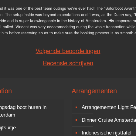
 it was one of the best team outings we've ever had! The "Salonboot Avanti" its
an. The setup inside was beyond expectations and it was, as the Dutch say, "h
ide and is super knowledgeable in the history of Amsterdam. His response rate 
 called. Vincent was very accommodating during the whole transaction while b
or him before reserving so as to make sure the booking process is as smooth as
Volgende beoordelingen
Recensie schrijven
tion
Arrangementen
ngsdag boot huren in
Arrangementen Light Fe
terdam
Dinner Cruise Amsterd
jfsuitje
Indonesische rijsttafel