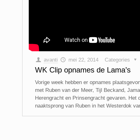
avanti
mei 22, 2014
Categories
WK Clip opnames de Lama’s
Vorige week hebben er opnames plaatsgevond
met Ruben van der Meer, Tijl Beckand, Jama
Herengracht en Prinsengracht gevaren. Het dak
naaktsprong van Ruben in het Westerdok vanaf