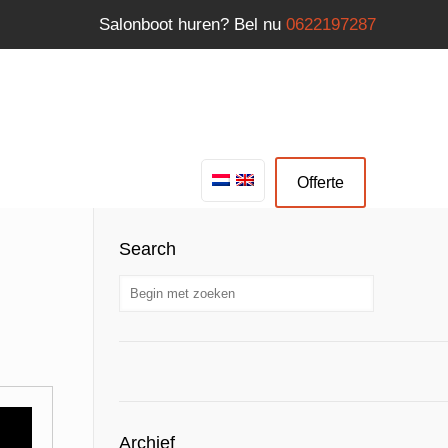
Salonboot huren? Bel nu
0622197287
Offerte
Search
Archief