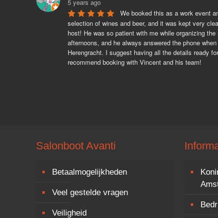
5 years ago
We booked this as a work event and
selection of wines and beer, and it was kept very cle
host! He was so patient with me while organizing the r
afternoons, and he always answered the phone when I
Herengracht. I suggest having all the details ready f
recommend booking with Vincent and his team!
Salonboot Avanti
Informa
Betaalmogelijkheden
Koni
Ams
Veel gestelde vragen
Bedri
Veiligheid