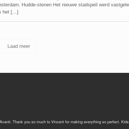
Amsterdam. Hudde-stenen Het nieuwe stadspeil werd vastgel
s het […]
Laad meer
 Avanti. Thank you so much to Vincent for making everything so perfect. Kid