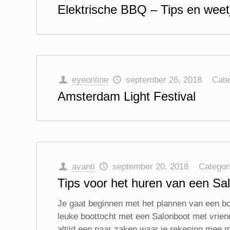
Elektrische BBQ – Tips en weet
eyeonline
september 26, 2018
Cate
Amsterdam Light Festival
avanti
september 20, 2018
Categor
Tips voor het huren van een S
Je gaat beginnen met het plannen van een bo
leuke boottocht met een Salonboot met vriende
altijd een paar zaken waar je rekening mee mo