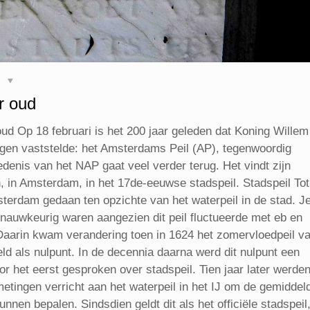
s
r oud
d Op 18 februari is het 200 jaar geleden dat Koning Willem 
ngen vaststelde: het Amsterdams Peil (AP), tegenwoordig
nis van het NAP gaat veel verder terug. Het vindt zijn
 in Amsterdam, in het 17de-eeuwse stadspeil. Stadspeil Tot
erdam gedaan ten opzichte van het waterpeil in de stad. J
 nauwkeurig waren aangezien dit peil fluctueerde met eb en
 Daarin kwam verandering toen in 1624 het zomervloedpeil v
ld als nulpunt. In de decennia daarna werd dit nulpunt een
r het eerst gesproken over stadspeil. Tien jaar later werde
ingen verricht aan het waterpeil in het IJ om de gemiddel
en bepalen. Sindsdien geldt dit als het officiële stadspeil,