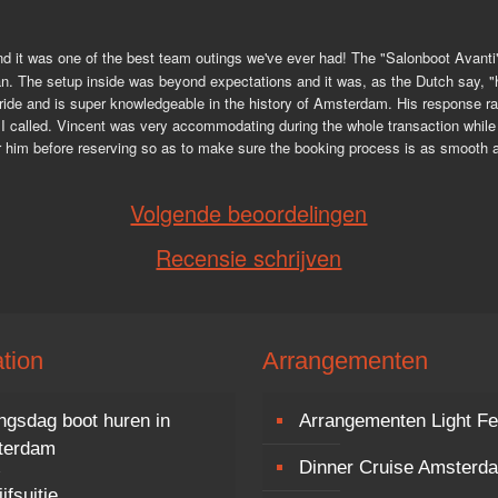
 it was one of the best team outings we've ever had! The "Salonboot Avanti" its
an. The setup inside was beyond expectations and it was, as the Dutch say, "h
ide and is super knowledgeable in the history of Amsterdam. His response rate 
 called. Vincent was very accommodating during the whole transaction while b
or him before reserving so as to make sure the booking process is as smooth as
Volgende beoordelingen
Recensie schrijven
tion
Arrangementen
ngsdag boot huren in
Arrangementen Light Fe
terdam
Dinner Cruise Amsterd
jfsuitje