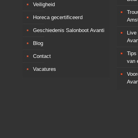
Veiligheid
Trou
Horeca gecertificeerd
Ams
Geschiedenis Salonboot Avanti
Live
Avan
Blog
Tips
Contact
van 
Vacatures
Voor
Avan