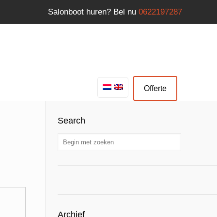
Salonboot huren? Bel nu
0622197287
Offerte
Search
Archief