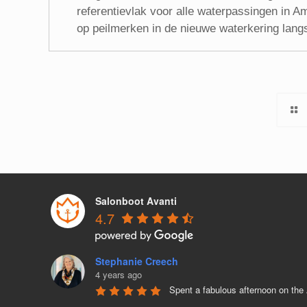
referentievlak voor alle waterpassingen in 
op peilmerken in de nieuwe waterkering lang
Salonboot Avanti
4.7
Stephanie Creech
4 years ago
Spent a fabulous afternoon on the