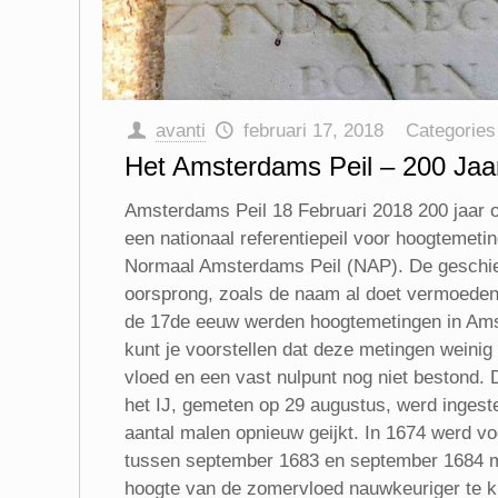
avanti
februari 17, 2018
Categorie
Het Amsterdams Peil – 200 Jaa
Amsterdams Peil 18 Februari 2018 200 jaar ou
een nationaal referentiepeil voor hoogtemeti
Normaal Amsterdams Peil (NAP). De geschiede
oorsprong, zoals de naam al doet vermoeden,
de 17de eeuw werden hoogtemetingen in Amst
kunt je voorstellen dat deze metingen weinig
vloed en een vast nulpunt nog niet bestond.
het IJ, gemeten op 29 augustus, werd ingeste
aantal malen opnieuw geijkt. In 1674 werd voo
tussen september 1683 en september 1684 met
hoogte van de zomervloed nauwkeuriger te kunn