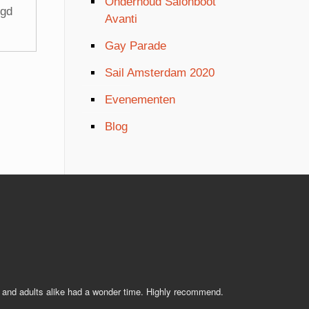
Onderhoud Salonboot
egd
Avanti
Gay Parade
Sail Amsterdam 2020
Evenementen
Blog
s and adults alike had a wonder time. Highly recommend.