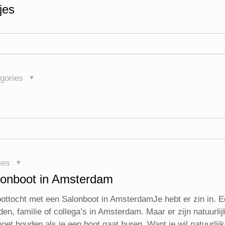
jes
gories
ies
alonboot in Amsterdam
ottocht met een Salonboot in AmsterdamJe hebt er zin in. E
n, familie of collega’s in Amsterdam. Maar er zijn natuurlij
et houden als je een boot gaat huren. Want je wil natuurlijk